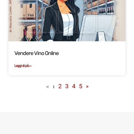
Vendere Vino Online
Leggi di più »
«
1
2
3
4
5
»