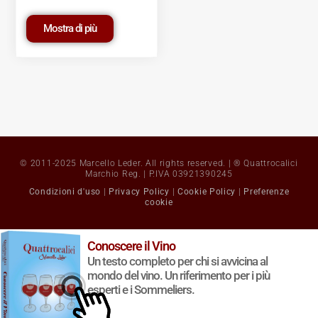
Mostra di più
© 2011-2025 Marcello Leder. All rights reserved. | ® Quattrocalici
Marchio Reg. | P.IVA 03921390245
Condizioni d'uso
|
Privacy Policy
|
Cookie Policy
|
Preferenze
cookie
Conoscere il Vino
Un testo completo per chi si avvicina al
mondo del vino. Un riferimento per i più
esperti e i Sommeliers.