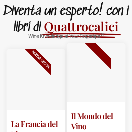
Diventa un esperto! con i
Quattrocalici
libri di
®
Wine Knowledge at Your Fingertips
BESTSELLER
NUOVA USCITA
Il Mondo del
La Francia del
Vino