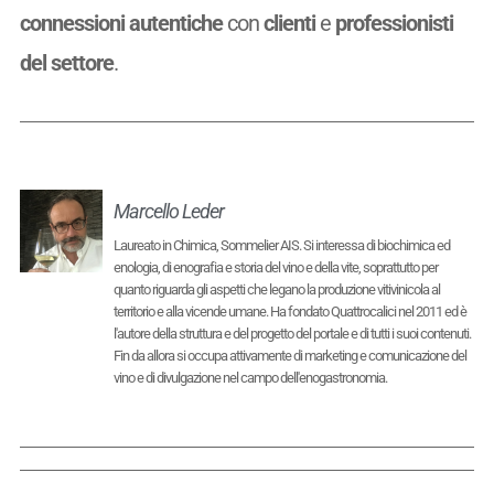
connessioni autentiche
con
clienti
e
professionisti
del settore
.
Marcello Leder
Laureato in Chimica, Sommelier AIS. Si interessa di biochimica ed
enologia, di enografia e storia del vino e della vite, soprattutto per
quanto riguarda gli aspetti che legano la produzione vitivinicola al
territorio e alla vicende umane. Ha fondato Quattrocalici nel 2011 ed è
l'autore della struttura e del progetto del portale e di tutti i suoi contenuti.
Fin da allora si occupa attivamente di marketing e comunicazione del
vino e di divulgazione nel campo dell'enogastronomia.