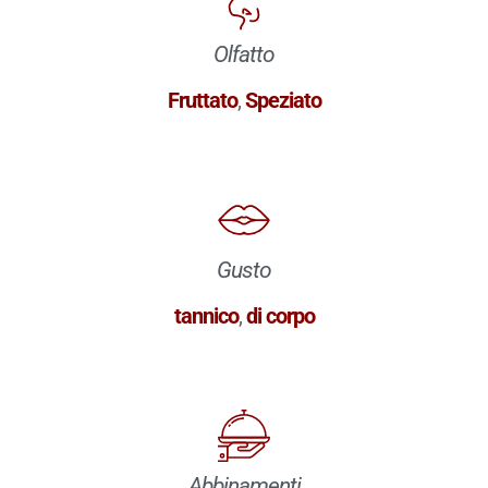
Olfatto
Fruttato
,
Speziato
Gusto
tannico
,
di corpo
Abbinamenti