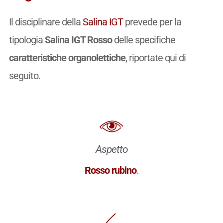
Il disciplinare della
Salina IGT
prevede per la
tipologia
Salina IGT Rosso
delle specifiche
caratteristiche organolettiche
, riportate qui di
seguito.
Aspetto
Rosso rubino
.