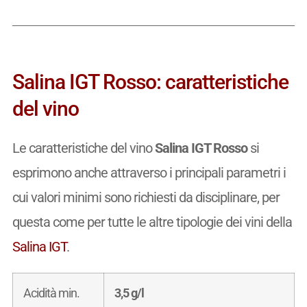
Salina IGT Rosso: caratteristiche
del vino
Le caratteristiche del vino
Salina IGT Rosso
si
esprimono anche attraverso i principali parametri i
cui valori minimi sono richiesti da disciplinare, per
questa come per tutte le altre tipologie dei vini della
Salina IGT
.
Acidità min.
3,5 g/l