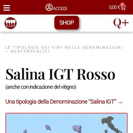
0
0,00
€
ACCEDI
SHOP
LE TIPOLOGIE DEI VINI NELLE DENOMINAZIONI
– QUATTROCALICI
Salina IGT Rosso
(anche con indicazione del vitigno)
Una tipologia della Denominazione “Salina IGT” →