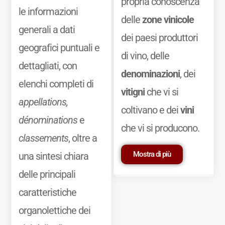
propria conoscenza
le informazioni
delle
zone vinicole
generali a dati
dei paesi produttori
geografici puntuali e
di vino, delle
dettagliati, con
denominazioni
, dei
elenchi completi di
vitigni
che vi si
appellations,
coltivano e dei
vini
dénominations
e
che vi si producono.
classements
, oltre a
Mostra di più
una sintesi chiara
delle principali
caratteristiche
organolettiche dei