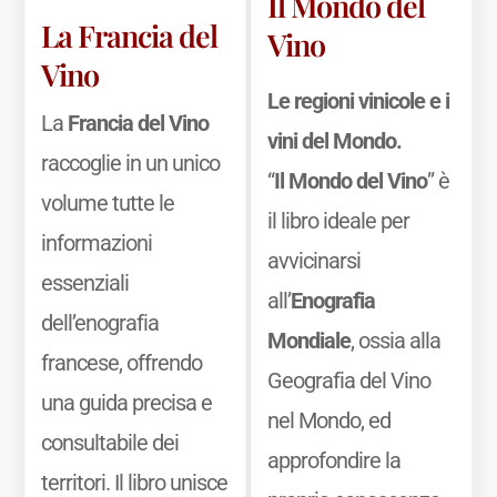
Il Mondo del
La Francia del
Vino
Vino
Le regioni vinicole e i
La
Francia del Vino
vini del Mondo.
raccoglie in un unico
“
Il Mondo del Vino
” è
volume tutte le
il libro ideale per
informazioni
avvicinarsi
essenziali
all’
Enografia
dell’enografia
Mondiale
, ossia alla
francese, offrendo
Geografia del Vino
una guida precisa e
nel Mondo, ed
consultabile dei
approfondire la
territori. Il libro unisce