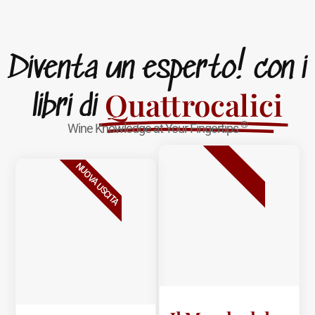
Diventa un esperto! con i
Quattrocalici
libri di
®
Wine Knowledge at Your Fingertips
BESTSELLER
NUOVA USCITA