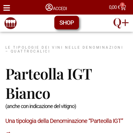
0
0,00
€
ACCEDI
SHOP
LE TIPOLOGIE DEI VINI NELLE DENOMINAZIONI
– QUATTROCALICI
Parteolla IGT
Bianco
(anche con indicazione del vitigno)
Una tipologia della Denominazione “Parteolla IGT”
→