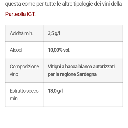
questa come per tutte le altre tipologie dei vini della
Parteolla IGT
.
Acidità min.
3,5 g/l
Alcool
10,00% vol.
Composizione
Vitigni a bacca bianca autorizzati
vino
per la regione Sardegna
Estratto secco
13,0 g/l
min.