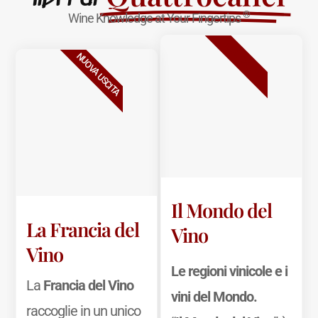
®
Wine Knowledge at Your Fingertips
BESTSELLER
NUOVA USCITA
Il Mondo del
La Francia del
Vino
Vino
Le regioni vinicole e i
La
Francia del Vino
vini del Mondo.
raccoglie in un unico