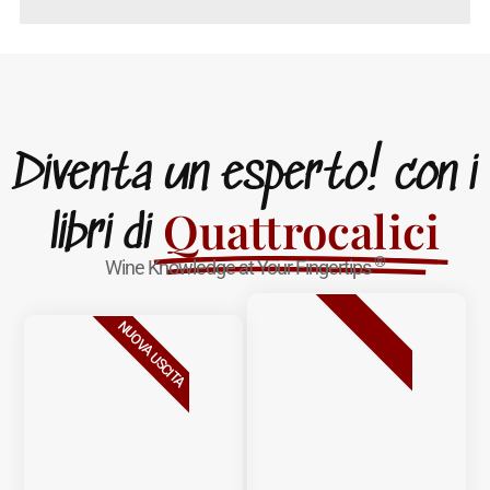
Diventa un esperto! con i
Quattrocalici
libri di
®
Wine Knowledge at Your Fingertips
BESTSELLER
NUOVA USCITA