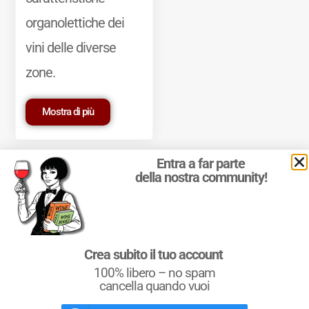
organolettiche dei
vini delle diverse
zone.
Mostra di più
Entra a far parte
della nostra community!
© 2011-2025 Marcello Leder. All rights reserved. | ® Quattrocalici
Crea subito il tuo account
Marchio Reg. | P.IVA 03921390245
100% libero – no spam
Condizioni d'uso
|
Privacy Policy
|
Cookie Policy
|
Preferenze
cookie
cancella quando vuoi