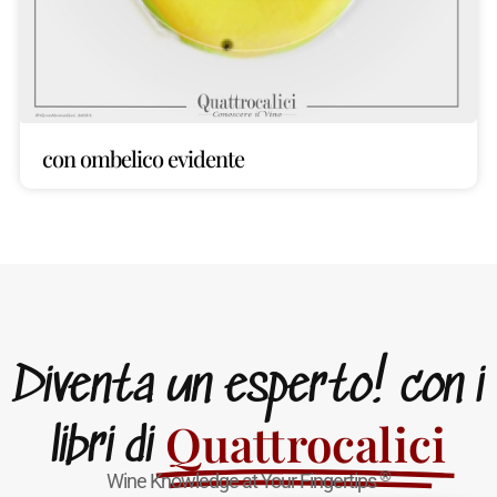
con ombelico evidente
Diventa un esperto! con i
Quattrocalici
libri di
®
Wine Knowledge at Your Fingertips