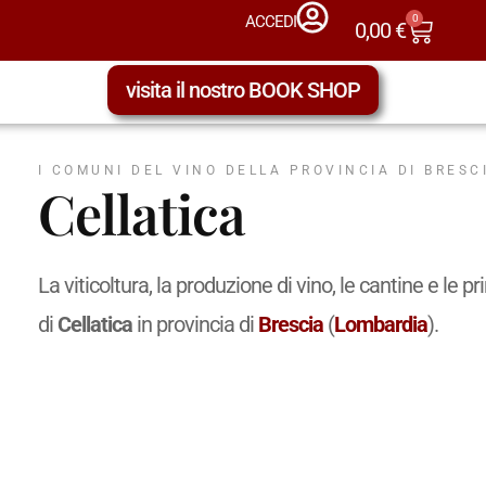
0
ACCEDI
0,00
€
visita il nostro BOOK SHOP
I COMUNI DEL VINO DELLA PROVINCIA DI BRESC
Cellatica
La viticoltura, la produzione di vino, le cantine e l
di
Cellatica
in provincia di
Brescia
(
Lombardia
).