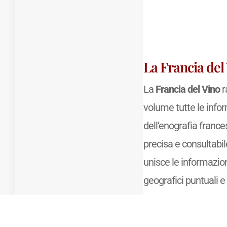
La Francia del
La
Francia del Vino
r
volume tutte le info
dell’enografia france
precisa e consultabile 
unisce le informazion
geografici puntuali e 
completi di
appellat
classements
, oltre a