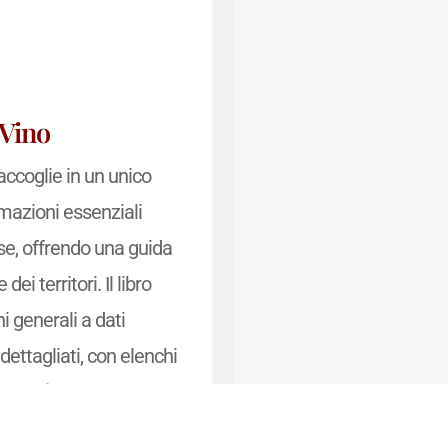
 Vino
accoglie in un unico
rmazioni essenziali
se, offrendo una guida
dei territori. Il libro
i generali a dati
dettagliati, con elenchi
ions, dénominations
e
 una sintesi chiara delle