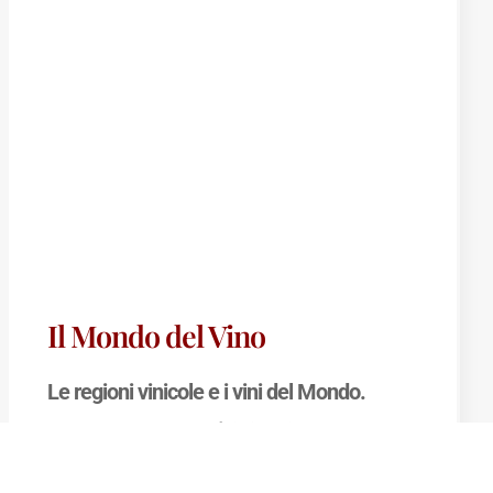
Il Mondo del Vino
Le regioni vinicole e i vini del Mondo.
“
Il Mondo del Vino
” è il libro ideale per
avvicinarsi all’
Enografia Mondiale
, ossia