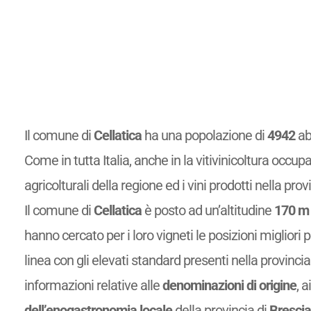
Il comune di
Cellatica
ha una popolazione di
4942
abi
Come in tutta Italia, anche in la vitivinicoltura occupa
agricolturali della regione ed i vini prodotti nella provi
Il comune di
Cellatica
è posto ad un’altitudine
170 m 
hanno cercato per i loro vigneti le posizioni migliori 
linea con gli elevati standard presenti nella provinci
informazioni relative alle
denominazioni di origine
, a
dell’enogastronomia locale
della provincia di
Brescia