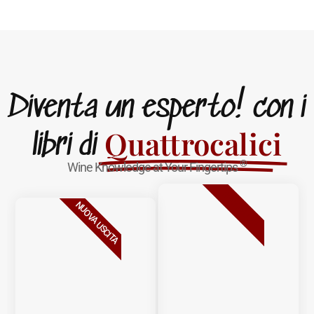
Diventa un esperto! con i
Quattrocalici
libri di
®
Wine Knowledge at Your Fingertips
BESTSELLER
NUOVA USCITA