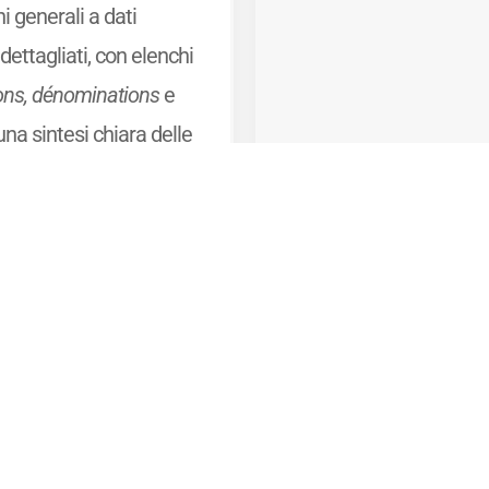
i generali a dati
dettagliati, con elenchi
ions, dénominations
e
 una sintesi chiara delle
tiche organolettiche dei
e.