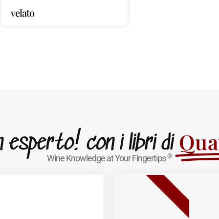
velato
Quat
esperto! con i libri di
®
Wine Knowledge at Your Fingertips
BESTSELLER