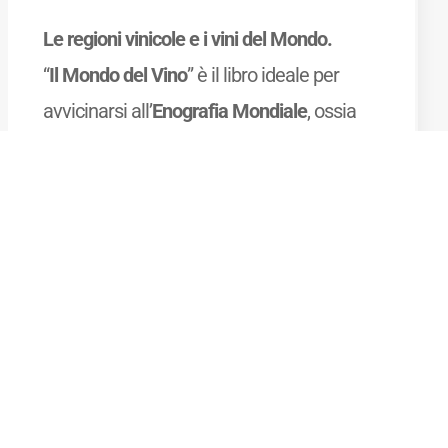
Le regioni vinicole e i vini del Mondo.
“
Il Mondo del Vino
” è il libro ideale per
avvicinarsi all’
Enografia Mondiale
, ossia
alla Geografia del Vino nel Mondo, ed
approfondire la propria conoscenza delle
zone vinicole
dei paesi produttori di vino,
delle
denominazioni
, dei
vitigni
che vi si
coltivano e dei
vini
che vi si producono.
Mostra di più