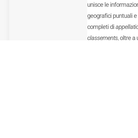
unisce le informazion
geografici puntuali e 
completi di
appellat
classements
, oltre a
principali caratteris
vini delle diverse zon
Mostra di più