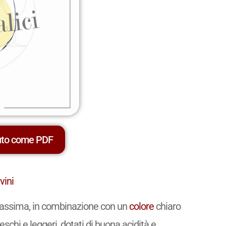
uto come PDF
vini
massima, in combinazione con un
colore
chiaro
eschi e leggeri, dotati di buona acidità e