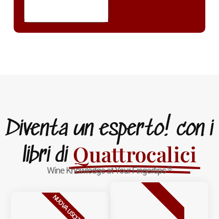
Diventa un esperto! con i
Quattrocalici
libri di
®
Wine Knowledge at Your Fingertips
BESTSELLER
NUOVA USCITA