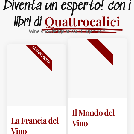
Diventa un esperto! con i
Quattrocalici
libri di
®
Wine Knowledge at Your Fingertips
BESTSELLER
NUOVA USCITA
Il Mondo del
La Francia del
Vino
Vino