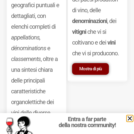
geografici puntuali e
di vino, delle
dettagliati, con
denominazioni
, dei
elenchi completi di
vitigni
che vi si
appellations,
coltivano e dei
vini
dénominations
e
che vi si producono.
classements
, oltre a
Mostra di più
una sintesi chiara
delle principali
caratteristiche
organolettiche dei
vini delle diverse
Entra a far parte
zone.
della nostra community!