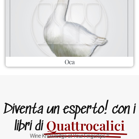
Oca
Diventa un esperto! con i
Quattrocalici
libri di
®
Wine Knowledge at Your Fingertips