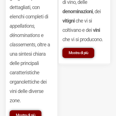
di vino, delle
dettagliati, con
denominazioni
, dei
elenchi completi di
vitigni
che vi si
appellations,
coltivano e dei
vini
dénominations
e
che vi si producono.
classements
, oltre a
Mostra di più
una sintesi chiara
delle principali
caratteristiche
organolettiche dei
vini delle diverse
zone.
Mostra di più