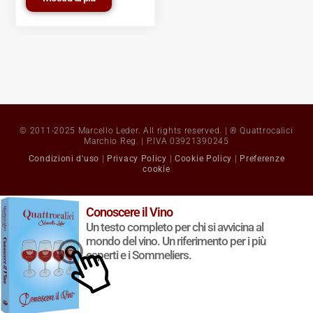
© 2011-2025 Marcello Leder. All rights reserved. | ® Quattrocalici
Marchio Reg. | P.IVA 03921390245
Condizioni d'uso
|
Privacy Policy
|
Cookie Policy
|
Preferenze
cookie
Conoscere il Vino
Un testo completo per chi si avvicina al
mondo del vino. Un riferimento per i più
esperti e i Sommeliers.