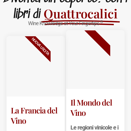
Quattrocalici
libri di
®
Wine Knowledge at Your Fingertips
BESTSELLER
NUOVA USCITA
Il Mondo del
La Francia del
Vino
Vino
Le regioni vinicole e i