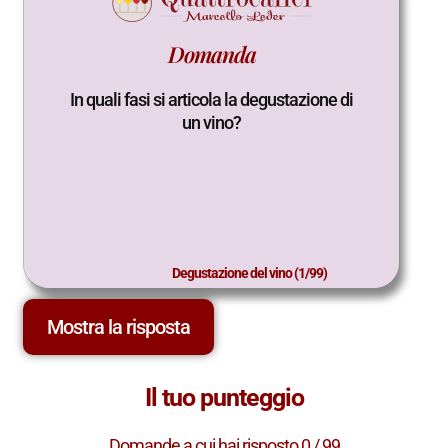
Domanda
Risposta
In quali fasi si articola la degustazione di
Esame visivo, Esame Olfattivo, Esame
Gusto-Olfattivo, Considerazioni finali.
un vino?
Degustazione del vino (1/99)
Degustazione del vino (1/99)
Mostra la risposta
Il tuo punteggio
Domande a cui hai risposto 0 / 99